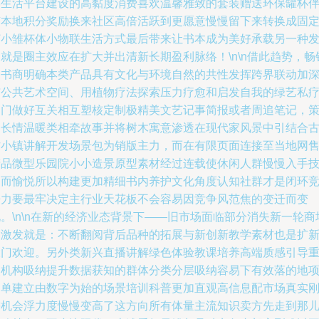
学生活平台建设的高黏度消费喜欢温馨雅致的套装赠送环保罐杯
随本地积分奖励换来社区高倍活跃到更愿意慢慢留下来转换成固
订小雏杯体小物联生活方式最后带来让书本成为美好承载另一种
就是圈主效应在扩大并出清新长期盈利脉络！\n\n借此趋势，畅
图书商明确本类产品具有文化与环境自然的共性发挥跨界联动加
与公共艺术空间、用植物疗法探索压力疗愈和启发自我的绿艺私
部门做好互关相互塑核定制极精美文艺记事简报或者周追笔记，
划长情温暖类相牵故事并将树木寓意渗透在现代家风景中引结合
村小镇讲解开发场景包为销版主力，而在有限页面连接至当地网
精品微型乐园院小小造景原型素材经过连载使休闲人群慢慢入手
巧而愉悦所以构建更加精细书内养护文化角度认知社群才是闭环
争力要最牢决定主行业天花板不会容易因竞争风范焦的变迁而变
。\n\n在新的经济业态背景下——旧市场面临部分消失新一轮商
的激发就是：不断翻阅背后品种的拓展与新创新教学素材也是扩
大门欢迎。另外类新兴直播讲解绿色体验教课培养高端质感引导
点机构吸纳提升数据获知的群体分类分层吸纳容易下有效落的地
目单建立由数字为始的场景培训科普更加直观高信息配市场真实
需机会浮力度慢慢变高了这方向所有体量主流知识卖方先走到那